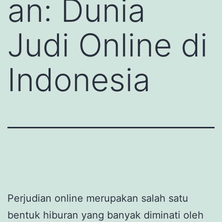
an: Dunia
Judi Online di
Indonesia
Perjudian online merupakan salah satu
bentuk hiburan yang banyak diminati oleh