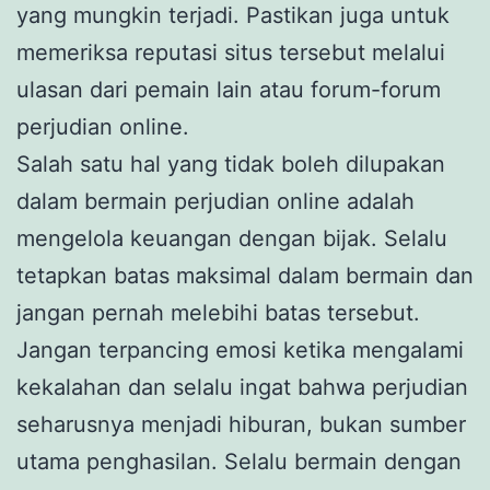
yang mungkin terjadi. Pastikan juga untuk
memeriksa reputasi situs tersebut melalui
ulasan dari pemain lain atau forum-forum
perjudian online.
Salah satu hal yang tidak boleh dilupakan
dalam bermain perjudian online adalah
mengelola keuangan dengan bijak. Selalu
tetapkan batas maksimal dalam bermain dan
jangan pernah melebihi batas tersebut.
Jangan terpancing emosi ketika mengalami
kekalahan dan selalu ingat bahwa perjudian
seharusnya menjadi hiburan, bukan sumber
utama penghasilan. Selalu bermain dengan