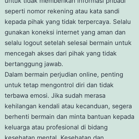
untuk tidak memberikan informasi pribadi
seperti nomor rekening atau kata sandi
kepada pihak yang tidak terpercaya. Selalu
gunakan koneksi internet yang aman dan
selalu logout setelah selesai bermain untuk
mencegah akses dari pihak yang tidak
bertanggung jawab.
Dalam bermain perjudian online, penting
untuk tetap mengontrol diri dan tidak
terbawa emosi. Jika sudah merasa
kehilangan kendali atau kecanduan, segera
berhenti bermain dan minta bantuan kepada
keluarga atau profesional di bidang
kesehatan mental. Kesehatan dan