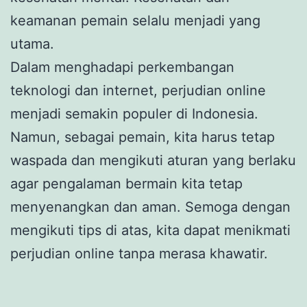
keamanan pemain selalu menjadi yang
utama.
Dalam menghadapi perkembangan
teknologi dan internet, perjudian online
menjadi semakin populer di Indonesia.
Namun, sebagai pemain, kita harus tetap
waspada dan mengikuti aturan yang berlaku
agar pengalaman bermain kita tetap
menyenangkan dan aman. Semoga dengan
mengikuti tips di atas, kita dapat menikmati
perjudian online tanpa merasa khawatir.