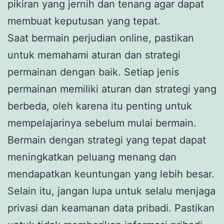
pikiran yang jernih dan tenang agar dapat
membuat keputusan yang tepat.
Saat bermain perjudian online, pastikan
untuk memahami aturan dan strategi
permainan dengan baik. Setiap jenis
permainan memiliki aturan dan strategi yang
berbeda, oleh karena itu penting untuk
mempelajarinya sebelum mulai bermain.
Bermain dengan strategi yang tepat dapat
meningkatkan peluang menang dan
mendapatkan keuntungan yang lebih besar.
Selain itu, jangan lupa untuk selalu menjaga
privasi dan keamanan data pribadi. Pastikan