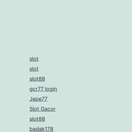
slot
slot
slot88
gcr77 login
Jepe77
Slot Gacor
slot88
badak178