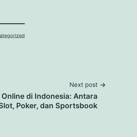
ategorized
Next post
Online di Indonesia: Antara
Slot, Poker, dan Sportsbook