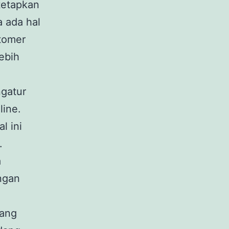
tetapkan
a ada hal
tomer
ebih
ngatur
line.
l ini
.
a
ngan
yang