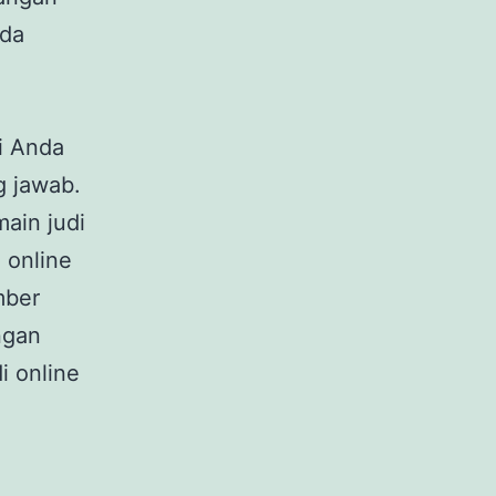
nda
i Anda
g jawab.
ain judi
 online
mber
ngan
i online