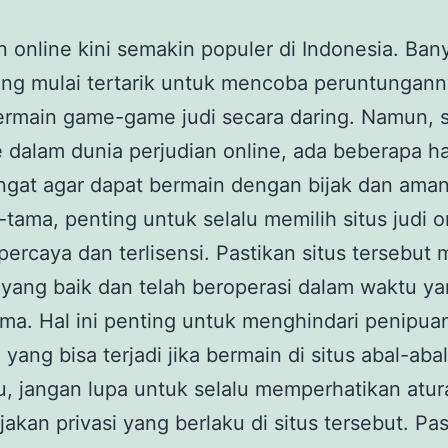
n online kini semakin populer di Indonesia. Ban
ang mulai tertarik untuk mencoba peruntungan
ermain game-game judi secara daring. Namun, 
e dalam dunia perjudian online, ada beberapa h
ingat agar dapat bermain dengan bijak dan aman
tama, penting untuk selalu memilih situs judi o
percaya dan terlisensi. Pastikan situs tersebut 
 yang baik dan telah beroperasi dalam waktu y
ma. Hal ini penting untuk menghindari penipua
 yang bisa terjadi jika bermain di situs abal-abal
tu, jangan lupa untuk selalu memperhatikan atu
jakan privasi yang berlaku di situs tersebut. Pa