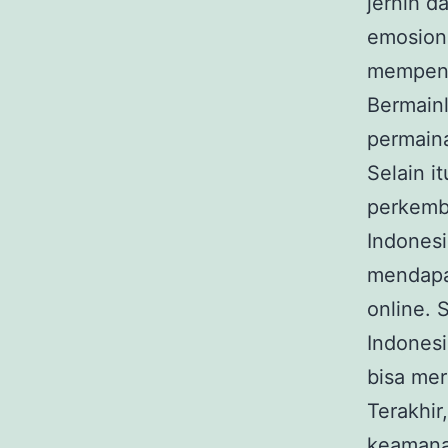
jernih d
emosiona
mempeng
Bermainl
permain
Selain i
perkemba
Indonesi
mendapat
online. 
Indonesi
bisa mer
Terakhir
keamanan