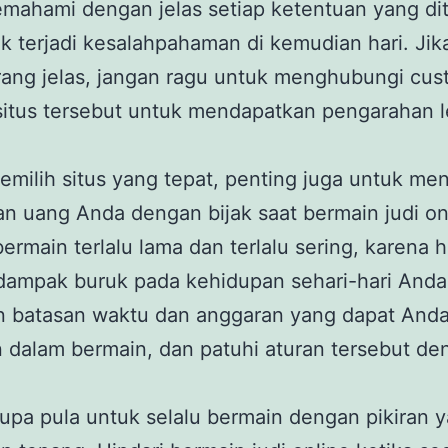
mahami dengan jelas setiap ketentuan yang di
ak terjadi kesalahpahaman di kemudian hari. Jik
rang jelas, jangan ragu untuk menghubungi cus
situs tersebut untuk mendapatkan pengarahan l
emilih situs yang tepat, penting juga untuk me
n uang Anda dengan bijak saat bermain judi on
bermain terlalu lama dan terlalu sering, karena ha
dampak buruk pada kehidupan sehari-hari Anda
n batasan waktu dan anggaran yang dapat And
 dalam bermain, dan patuhi aturan tersebut de
upa pula untuk selalu bermain dengan pikiran 