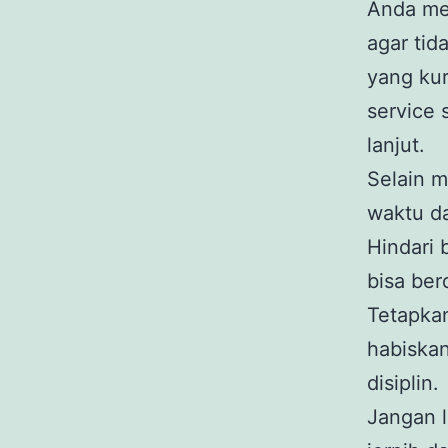
Anda me
agar tid
yang ku
service 
lanjut.
Selain m
waktu da
Hindari 
bisa ber
Tetapka
habiskan
disiplin.
Jangan l